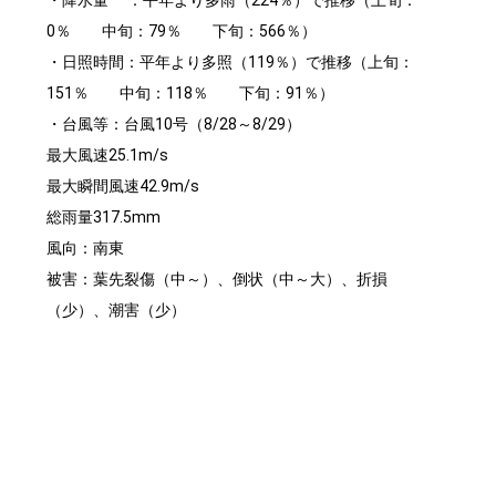
・降水量 ：平年より多雨（224％）で推移（上旬：
0％ 中旬：79％ 下旬：566％）
・日照時間：平年より多照（119％）で推移（上旬：
151％ 中旬：118％ 下旬：91％）
・台風等：台風10号（8/28～8/29）
最大風速25.1m/s
最大瞬間風速42.9m/s
総雨量317.5mm
風向：南東
被害：葉先裂傷（中～）、倒状（中～大）、折損
（少）、潮害（少）