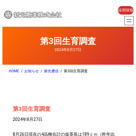
内
採用情報
容
を
ス
第3回生育調査
キ
ッ
2024年8月27日
プ
HOME
お知らせ
新光通信
第3回生育調査
第3回生育調査
2024年8月27日
8月26日現在の4品種合計の仮茎長は189ｃｍ（昨年比