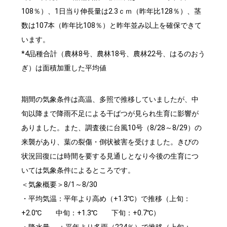
108％）、1日当り伸長量は2.3ｃｍ（昨年比128％）、茎
数は107本（昨年比108％）と昨年並み以上を確保できて
います。
*4品種合計（農林8号、農林18号、農林22号、はるのおう
ぎ）は面積加重した平均値
期間の気象条件は高温、多照で推移していましたが、中
旬以降まで降雨不足による干ばつが見られ生育に影響が
ありました。また、調査後に台風10号（8/28～8/29）の
来襲があり、葉の裂傷・倒状被害を受けました。きびの
状況回復には時間を要する見通しとなり今後の生育につ
いては気象条件によるところです。
＜気象概要＞8/1～8/30
・平均気温：平年より高め（+1.3℃）で推移（上旬：
+2.0℃ 中旬：+1.3℃ 下旬：+0.7℃）