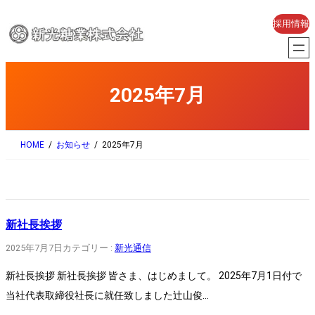
内
採用情報
容
を
ス
2025年7月
キ
ッ
プ
HOME
お知らせ
2025年7月
新社長挨拶
2025年7月7日
カテゴリー :
新光通信
新社長挨拶 新社長挨拶 皆さま、はじめまして。 2025年7月1日付で
当社代表取締役社長に就任致しました辻山俊…